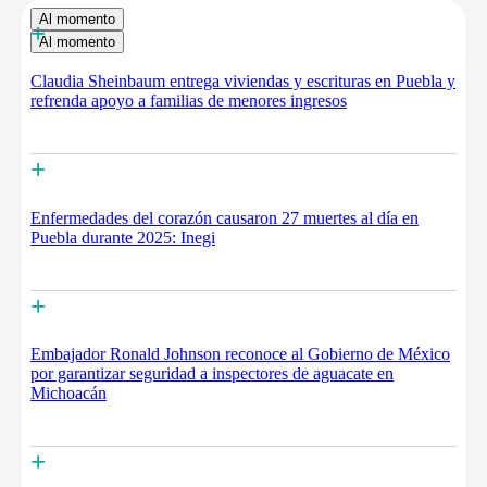
Al momento
+
Al momento
Claudia Sheinbaum entrega viviendas y escrituras en Puebla y
refrenda apoyo a familias de menores ingresos
+
Enfermedades del corazón causaron 27 muertes al día en
Puebla durante 2025: Inegi
+
Embajador Ronald Johnson reconoce al Gobierno de México
por garantizar seguridad a inspectores de aguacate en
Michoacán
+