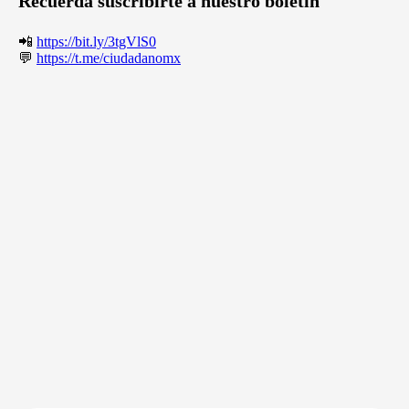
Recuerda suscribirte a nuestro boletín
📲
https://bit.ly/3tgVlS0
💬
https://t.me/ciudadanomx