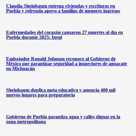
Claudia Sheinbaum entrega viviendas y escrituras en
Puebla y refrenda apoyo a familias de menores ingresos
Enfermedades del corazón causaron 27 muertes al día en
Puebla durante 2025: Inegi
Embajador Ronald Johnson reconoce al Gobierno de
México por garantizar seguridad a inspectores de aguacate
en Michoacán
Sheinbaum duplica meta educativa y anuncia 400 mil
nuevos lugares para preparatoria
Gobierno de Puebla garantiza agua y calles dignas en la
zona metropolitana