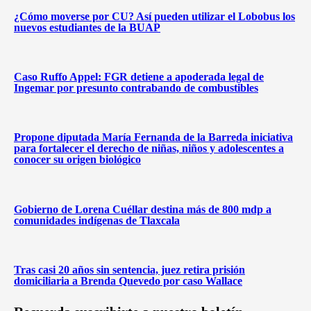
¿Cómo moverse por CU? Así pueden utilizar el Lobobus los
nuevos estudiantes de la BUAP
Caso Ruffo Appel: FGR detiene a apoderada legal de
Ingemar por presunto contrabando de combustibles
Propone diputada María Fernanda de la Barreda iniciativa
para fortalecer el derecho de niñas, niños y adolescentes a
conocer su origen biológico
Gobierno de Lorena Cuéllar destina más de 800 mdp a
comunidades indígenas de Tlaxcala
Tras casi 20 años sin sentencia, juez retira prisión
domiciliaria a Brenda Quevedo por caso Wallace