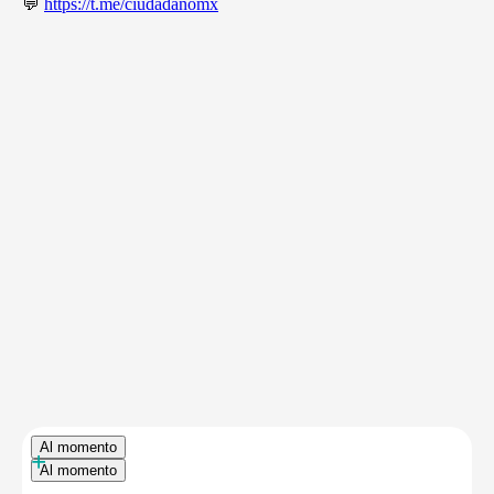
💬
https://t.me/ciudadanomx
Al momento
+
Al momento