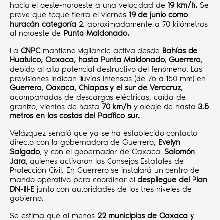
hacia el oeste-noroeste a una velocidad de
19 km/h.
Se
prevé que toque tierra el viernes
19 de junio como
huracán categoría 2
, aproximadamente a 70 kilómetros
al noroeste de
Punta Maldonado.
La
CNPC
mantiene vigilancia activa desde
Bahías de
Huatulco, Oaxaca, hasta Punta Maldonado, Guerrero,
debido al alto potencial destructivo del fenómeno. Las
previsiones indican lluvias intensas (de 75 a 150 mm) en
Guerrero, Oaxaca, Chiapas y el sur de Veracruz,
acompañadas de descargas eléctricas, caída de
granizo, vientos de hasta
70 km/h
y oleaje de hasta
3.5
metros en las costas del Pacífico sur.
Velázquez señaló que ya se ha establecido contacto
directo con la gobernadora de Guerrero,
Evelyn
Salgado
, y con el gobernador de Oaxaca,
Salomón
Jara
, quienes activaron los Consejos Estatales de
Protección Civil. En Guerrero se instalará un centro de
mando operativo para coordinar el
despliegue del Plan
DN-III-E
junto con autoridades de los tres niveles de
gobierno.
Se estima que al menos
22 municipios de Oaxaca y