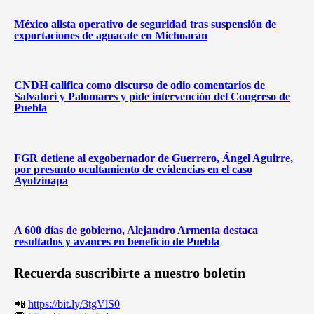
México alista operativo de seguridad tras suspensión de
exportaciones de aguacate en Michoacán
CNDH califica como discurso de odio comentarios de
Salvatori y Palomares y pide intervención del Congreso de
Puebla
FGR detiene al exgobernador de Guerrero, Ángel Aguirre,
por presunto ocultamiento de evidencias en el caso
Ayotzinapa
A 600 días de gobierno, Alejandro Armenta destaca
resultados y avances en beneficio de Puebla
Recuerda suscribirte a nuestro boletín
📲
https://bit.ly/3tgVlS0