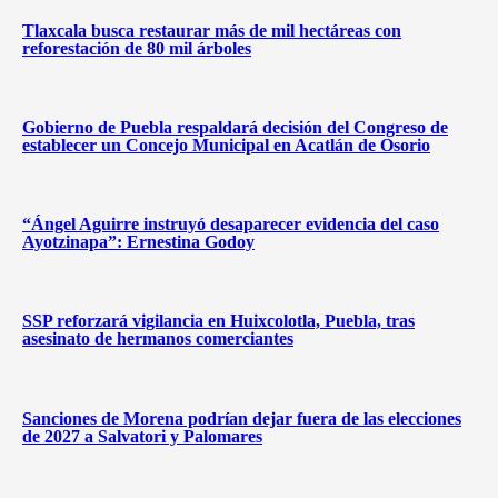
Tlaxcala busca restaurar más de mil hectáreas con
reforestación de 80 mil árboles
Gobierno de Puebla respaldará decisión del Congreso de
establecer un Concejo Municipal en Acatlán de Osorio
“Ángel Aguirre instruyó desaparecer evidencia del caso
Ayotzinapa”: Ernestina Godoy
SSP reforzará vigilancia en Huixcolotla, Puebla, tras
asesinato de hermanos comerciantes
Sanciones de Morena podrían dejar fuera de las elecciones
de 2027 a Salvatori y Palomares