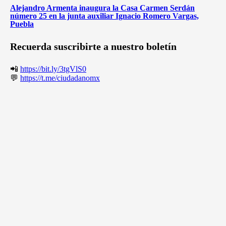
Alejandro Armenta inaugura la Casa Carmen Serdán
número 25 en la junta auxiliar Ignacio Romero Vargas,
Puebla
Recuerda suscribirte a nuestro boletín
📲
https://bit.ly/3tgVlS0
💬
https://t.me/ciudadanomx