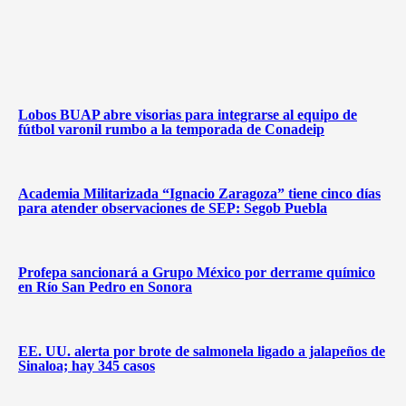
Lobos BUAP abre visorias para integrarse al equipo de
fútbol varonil rumbo a la temporada de Conadeip
Academia Militarizada “Ignacio Zaragoza” tiene cinco días
para atender observaciones de SEP: Segob Puebla
Profepa sancionará a Grupo México por derrame químico
en Río San Pedro en Sonora
EE. UU. alerta por brote de salmonela ligado a jalapeños de
Sinaloa; hay 345 casos