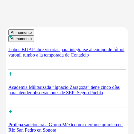
Al momento
+
Al momento
Lobos BUAP abre visorias para integrarse al equipo de fútbol
varonil rumbo a la temporada de Conadeip
+
Academia Militarizada “Ignacio Zaragoza” tiene cinco días
para atender observaciones de SEP: Segob Puebla
+
Profepa sancionará a Grupo México por derrame químico en
Río San Pedro en Sonora