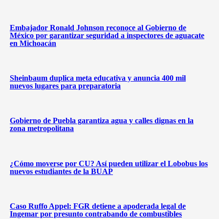
Embajador Ronald Johnson reconoce al Gobierno de
México por garantizar seguridad a inspectores de aguacate
en Michoacán
Sheinbaum duplica meta educativa y anuncia 400 mil
nuevos lugares para preparatoria
Gobierno de Puebla garantiza agua y calles dignas en la
zona metropolitana
¿Cómo moverse por CU? Así pueden utilizar el Lobobus los
nuevos estudiantes de la BUAP
Caso Ruffo Appel: FGR detiene a apoderada legal de
Ingemar por presunto contrabando de combustibles