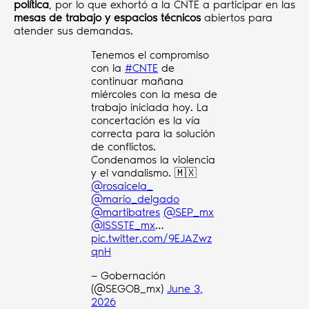
política
, por lo que exhortó a la CNTE a participar en las
mesas de trabajo y espacios técnicos
abiertos para
atender sus demandas.
Tenemos el compromiso
con la
#CNTE
de
continuar mañana
miércoles con la mesa de
trabajo iniciada hoy. La
concertación es la vía
correcta para la solución
de conflictos.
Condenamos la violencia
y el vandalismo. 🇲🇽
@rosaicela_
@mario_delgado
@martibatres
@SEP_mx
@ISSSTE_mx
…
pic.twitter.com/9EJAZwz
qnH
— Gobernación
(@SEGOB_mx)
June 3,
2026