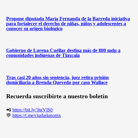
Propone diputada María Fernanda de la Barreda iniciativa
para fortalecer el derecho de niñas, niños y adolescentes a
conocer su origen biológico
Gobierno de Lorena Cuéllar destina más de 800 mdp a
comunidades indígenas de Tlaxcala
Tras casi 20 años sin sentencia, juez retira prisión
domiciliaria a Brenda Quevedo por caso Wallace
Recuerda suscribirte a nuestro boletín
📲
https://bit.ly/3tgVlS0
💬
https://t.me/ciudadanomx