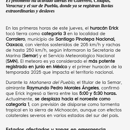
El fenómeno ha activado alertas en Guerrero, Chiapas,
Veracruz y el sur de Puebla, donde ya se registran lluvias
extraordinarias y deslaves
En las primeras horas de este jueves, el
huracán Erick
tocó tierra como
categoría 3
en la localidad de
Corralero
, municipio de
Santiago Pinotepa Nacional,
Oaxaca
, con vientos sostenidos de 205 km/h y rachas
de hasta 250 km/h, según informaron la Secretaría de
Marina (
Semar
) y el Servicio Meteorológico Nacional
(
SMN
). El meteoro es ya considerado el
más potente
registrado en junio en México
y el primer huracán de la
temporada 2025 que impacta el territorio nacional.
Durante la
Mañanera del Pueblo
, el titular de la Semar,
almirante
Raymundo Pedro Morales Ángeles
, confirmó
que Erick ingresó a tierra entre las
5:00 y 5:30 horas.
Actualmente,
se desplaza hacia el noroeste como
categoría 1
, con previsión de disiparse como tormenta
tropical en la sierra de Michoacán, aunque con efectos
colaterales severos en varios estados del sur del país.
Estados afectados y zonas en emergencia