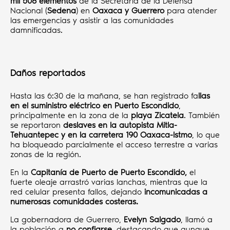
mil 508 elementos
de la Secretaría de la Defensa
Nacional (
Sedena
) en
Oaxaca y Guerrero
para atender
las emergencias y asistir a las comunidades
damnificadas.
Daños reportados
Hasta las 6:30 de la mañana, se han registrado fa
llas
en el suministro eléctrico en Puerto Escondido
,
principalmente en la zona de la
playa Zicatela
. También
se reportaron
deslaves en la autopista Mitla-
Tehuantepec y en la carretera 190 Oaxaca-Istmo
, lo que
ha bloqueado parcialmente el acceso terrestre a varias
zonas de la región.
En la
Capitanía de Puerto de Puerto Escondido,
el
fuerte oleaje arrastró varias lanchas, mientras que la
red celular presenta fallos, dejando
incomunicadas a
numerosas comunidades costeras.
La gobernadora de Guerrero,
Evelyn Salgado
, llamó a
la población a
no confiarse
, destacando que aunque