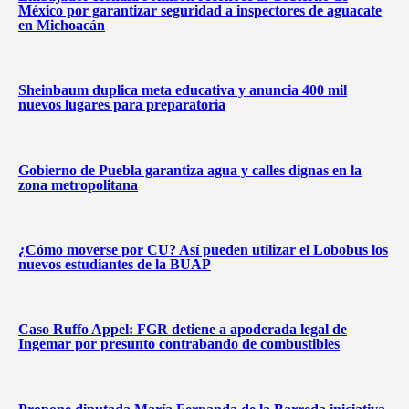
México por garantizar seguridad a inspectores de aguacate
en Michoacán
Sheinbaum duplica meta educativa y anuncia 400 mil
nuevos lugares para preparatoria
Gobierno de Puebla garantiza agua y calles dignas en la
zona metropolitana
¿Cómo moverse por CU? Así pueden utilizar el Lobobus los
nuevos estudiantes de la BUAP
Caso Ruffo Appel: FGR detiene a apoderada legal de
Ingemar por presunto contrabando de combustibles