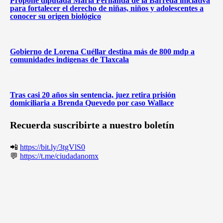
Propone diputada María Fernanda de la Barreda iniciativa
para fortalecer el derecho de niñas, niños y adolescentes a
conocer su origen biológico
Gobierno de Lorena Cuéllar destina más de 800 mdp a
comunidades indígenas de Tlaxcala
Tras casi 20 años sin sentencia, juez retira prisión
domiciliaria a Brenda Quevedo por caso Wallace
Recuerda suscribirte a nuestro boletín
📲
https://bit.ly/3tgVlS0
💬
https://t.me/ciudadanomx