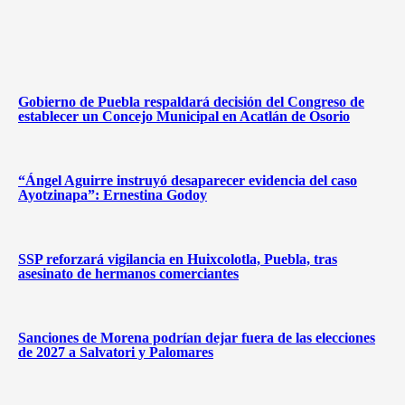
Gobierno de Puebla respaldará decisión del Congreso de
establecer un Concejo Municipal en Acatlán de Osorio
“Ángel Aguirre instruyó desaparecer evidencia del caso
Ayotzinapa”: Ernestina Godoy
SSP reforzará vigilancia en Huixcolotla, Puebla, tras
asesinato de hermanos comerciantes
Sanciones de Morena podrían dejar fuera de las elecciones
de 2027 a Salvatori y Palomares