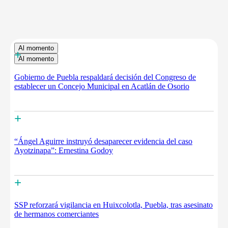
Al momento
+
Al momento
Gobierno de Puebla respaldará decisión del Congreso de
establecer un Concejo Municipal en Acatlán de Osorio
+
“Ángel Aguirre instruyó desaparecer evidencia del caso
Ayotzinapa”: Ernestina Godoy
+
SSP reforzará vigilancia en Huixcolotla, Puebla, tras asesinato
de hermanos comerciantes