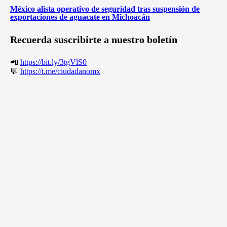
México alista operativo de seguridad tras suspensión de
exportaciones de aguacate en Michoacán
Recuerda suscribirte a nuestro boletín
📲
https://bit.ly/3tgVlS0
💬
https://t.me/ciudadanomx