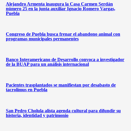
Alejandro Armenta inaugura la Casa Carmen Serdán
número 25 en la junta auxiliar Ignacio Romero Vargas,
Puebla
Congreso de Puebla busca frenar el abandono animal con
programas municipales permanentes
Banco Interamericano de Desarrollo convoca a investigador
de la BUAP para un análisis internacional
Pacientes trasplantados se manifiestan por desabasto de
tacrolimus en Puebla
San Pedro Cholula alista agenda cultural para difundir su
historia, identidad y patrimonio