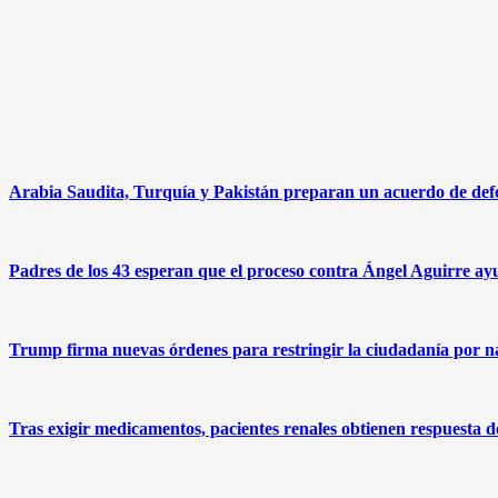
Arabia Saudita, Turquía y Pakistán preparan un acuerdo de defen
Padres de los 43 esperan que el proceso contra Ángel Aguirre ayu
Trump firma nuevas órdenes para restringir la ciudadanía por na
Tras exigir medicamentos, pacientes renales obtienen respuesta