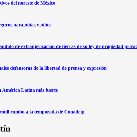
ivos del noreste de México
eguros para niñas y niños
capítulo de extranjerización de tierras de su ley de propiedad priva
nales defensoras de la libertad de prensa y expresión
na América Latina más fuerte
aronil rumbo a la temporada de Conadeip
tín