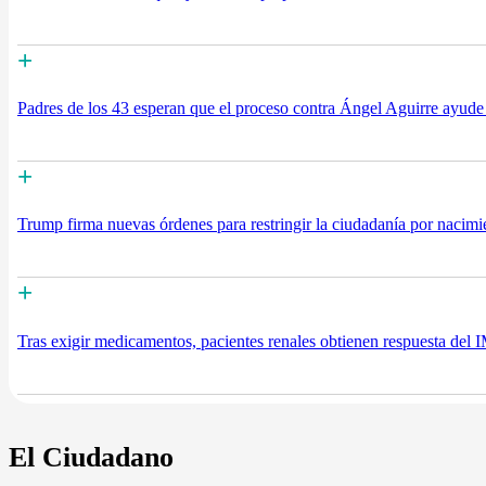
+
Padres de los 43 esperan que el proceso contra Ángel Aguirre ayude 
+
Trump firma nuevas órdenes para restringir la ciudadanía por nacimie
+
Tras exigir medicamentos, pacientes renales obtienen respuesta del
El Ciudadano