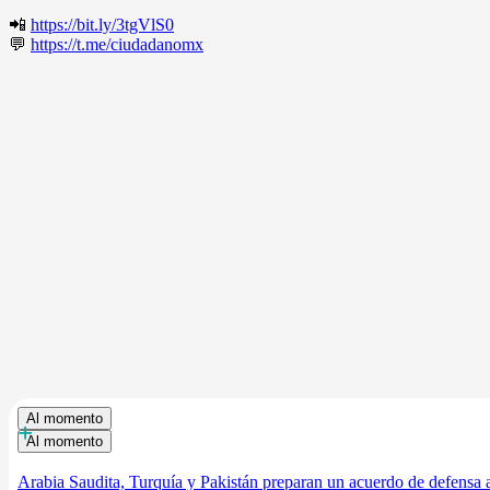
📲
https://bit.ly/3tgVlS0
💬
https://t.me/ciudadanomx
Al momento
+
Al momento
Arabia Saudita, Turquía y Pakistán preparan un acuerdo de defensa a