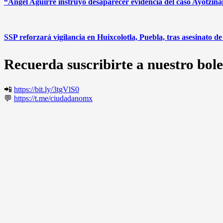
“Ángel Aguirre instruyó desaparecer evidencia del caso Ayotzin
SSP reforzará vigilancia en Huixcolotla, Puebla, tras asesinato 
Recuerda suscribirte a nuestro bole
📲
https://bit.ly/3tgVlS0
💬
https://t.me/ciudadanomx