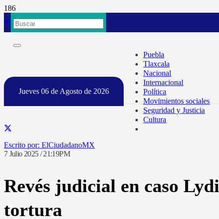
Puebla
Tlaxcala
Nacional
Internacional
Jueves 06 de Agosto de 2026
Política
Movimientos sociales
Seguridad y Justicia
Cultura
ElCiudadanoMX
7 Julio 2025 / 21:19PM
Revés judicial en caso Ly
tortura