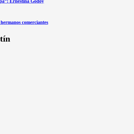
apa”: Ernestina Godoy
de hermanos comerciantes
tín