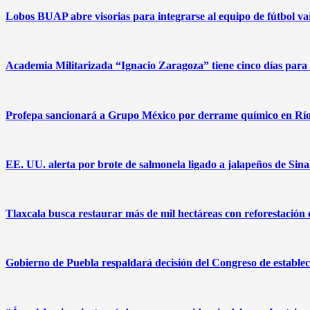
Lobos BUAP abre visorias para integrarse al equipo de fútbol v
Academia Militarizada “Ignacio Zaragoza” tiene cinco días para
Profepa sancionará a Grupo México por derrame químico en Rí
EE. UU. alerta por brote de salmonela ligado a jalapeños de Sina
Tlaxcala busca restaurar más de mil hectáreas con reforestación 
Gobierno de Puebla respaldará decisión del Congreso de estable