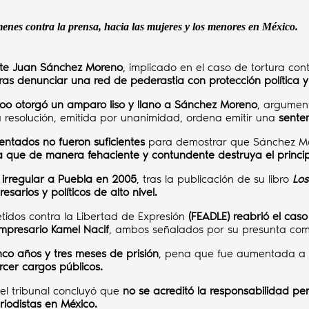
menes contra la prensa, hacia las mujeres y los menores en México.
ante Juan Sánchez Moreno
, implicado en el caso de tortura co
ras denunciar una red de pederastia con protección política y
Roo otorgó un amparo liso y llano a Sánchez Moreno
, argume
a resolución, emitida por unanimidad, ordena emitir una
sente
sentados no fueron suficientes
para demostrar que Sánchez More
a que de manera fehaciente y contundente destruya el princip
irregular a Puebla en 2005
, tras la publicación de su libro
Los
sarios y políticos de alto nivel.
etidos contra la Libertad de Expresión
(FEADLE) reabrió el caso
mpresario Kamel Nacif
, ambos señalados por su presunta comp
o años y tres meses de prisión
, pena que fue aumentada a
rcer cargos públicos.
 el tribunal concluyó que
no se acreditó la responsabilidad p
iodistas en México.