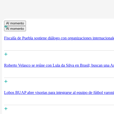
Al momento
+
Al momento
Fiscalía de Puebla sostiene diálogo con organizaciones internacional
+
Roberto Velasco se reúne con Lula da Silva en Brasil; buscan una A
+
Lobos BUAP abre visorias para integrarse al equipo de fútbol varon
+