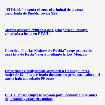
“El Diablo” disputa el control criminal de la zona
conurbada de Puebla, revela SSP
México descarta evidencia de Cyclospora en lechuga
vinculada a brote en EE.UU.
Colectiva “Por las Mujeres de Puebla” exige protección
para hijo de Karla Valeria mediante la Ley Monzón
Entre dolor e indignación, despiden a Dominga Pérez,
mujer de 82 años asesinada durante un presunto asalto en el
que le habrían robado 90 pesos
EE.UU. busca empresa privada para localizar a migrantes
deportados y cobrarles multas