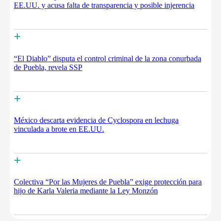
EE.UU. y acusa falta de transparencia y posible injerencia
+
“El Diablo” disputa el control criminal de la zona conurbada
de Puebla, revela SSP
+
México descarta evidencia de Cyclospora en lechuga
vinculada a brote en EE.UU.
+
Colectiva “Por las Mujeres de Puebla” exige protección para
hijo de Karla Valeria mediante la Ley Monzón