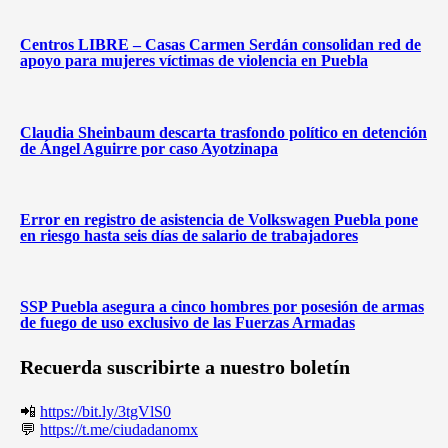
Centros LIBRE – Casas Carmen Serdán consolidan red de
apoyo para mujeres víctimas de violencia en Puebla
Claudia Sheinbaum descarta trasfondo político en detención
de Ángel Aguirre por caso Ayotzinapa
Error en registro de asistencia de Volkswagen Puebla pone
en riesgo hasta seis días de salario de trabajadores
SSP Puebla asegura a cinco hombres por posesión de armas
de fuego de uso exclusivo de las Fuerzas Armadas
Recuerda suscribirte a nuestro boletín
📲
https://bit.ly/3tgVlS0
💬
https://t.me/ciudadanomx