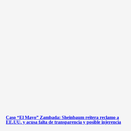
Caso “El Mayo” Zambada: Sheinbaum reitera reclamo a
EE.UU. y acusa falta de transparencia y posible injerencia