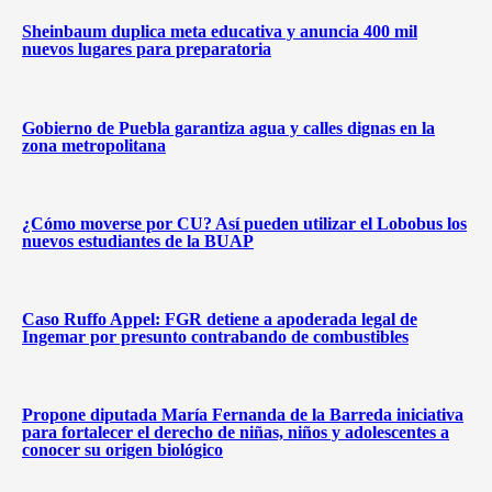
Sheinbaum duplica meta educativa y anuncia 400 mil
nuevos lugares para preparatoria
Gobierno de Puebla garantiza agua y calles dignas en la
zona metropolitana
¿Cómo moverse por CU? Así pueden utilizar el Lobobus los
nuevos estudiantes de la BUAP
Caso Ruffo Appel: FGR detiene a apoderada legal de
Ingemar por presunto contrabando de combustibles
Propone diputada María Fernanda de la Barreda iniciativa
para fortalecer el derecho de niñas, niños y adolescentes a
conocer su origen biológico