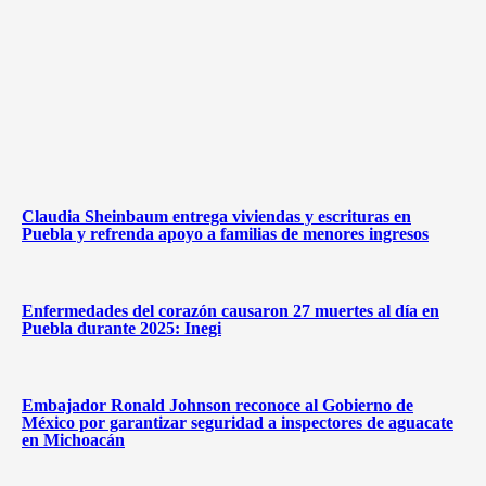
Claudia Sheinbaum entrega viviendas y escrituras en
Puebla y refrenda apoyo a familias de menores ingresos
Enfermedades del corazón causaron 27 muertes al día en
Puebla durante 2025: Inegi
Embajador Ronald Johnson reconoce al Gobierno de
México por garantizar seguridad a inspectores de aguacate
en Michoacán