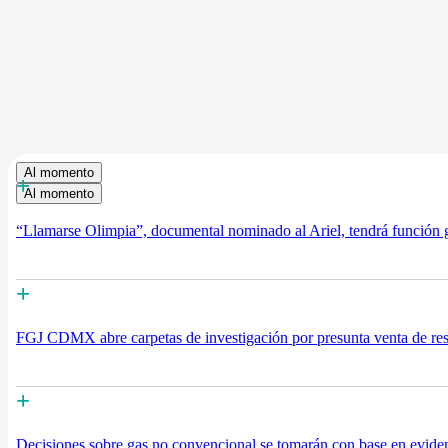
Al momento
+
Al momento
“Llamarse Olimpia”, documental nominado al Ariel, tendrá función g
+
FGJ CDMX abre carpetas de investigación por presunta venta de r
+
Decisiones sobre gas no convencional se tomarán con base en eviden