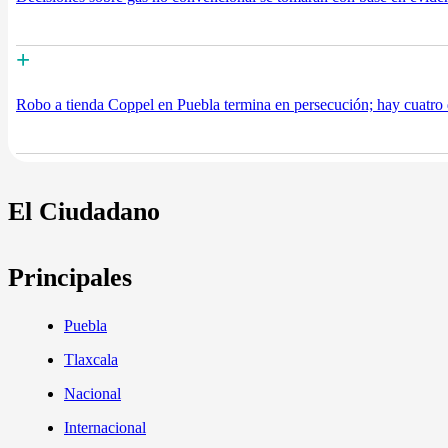
+
Robo a tienda Coppel en Puebla termina en persecución; hay cuatro
El Ciudadano
Principales
Puebla
Tlaxcala
Nacional
Internacional