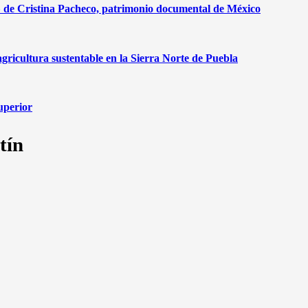
r» de Cristina Pacheco, patrimonio documental de México
agricultura sustentable en la Sierra Norte de Puebla
superior
tín