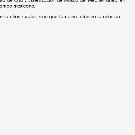
ta de Cría y Esterilización de Mosca del Mediterráneo, en
 campo mexicano.
e familias rurales, sino que también refuerza la relación