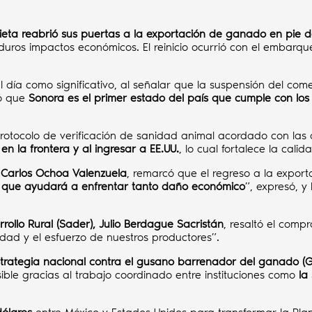
Prieta reabrió sus puertas a la exportación de ganado en pie
duros impactos económicos. El reinicio ocurrió con el embarq
ó el día como significativo, al señalar que la suspensión del c
yó que
Sonora es el primer estado del país que cumple con los
otocolo de verificación de sanidad animal acordado con las 
, en la frontera y al ingresar a EE.UU.
, lo cual fortalece la cali
 Carlos Ochoa Valenzuela
, remarcó que el regreso a la export
o que ayudará a enfrentar tanto daño económico
”, expresó, y
arrollo Rural (Sader), Julio Berdague Sacristán
, resaltó el compr
idad y el esfuerzo de nuestros productores”.
trategia nacional contra el gusano barrenador del ganado (
sible gracias al trabajo coordinado entre instituciones como
la