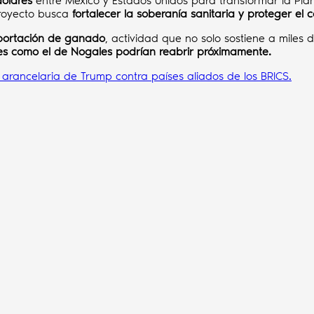
dólares
entre México y Estados Unidos para transformar la Plan
proyecto busca
fortalecer la soberanía sanitaria y proteger el
xportación de ganado
, actividad que no solo sostiene a miles d
es como el de Nogales podrían reabrir próximamente.
ancelaria de Trump contra países aliados de los BRICS.