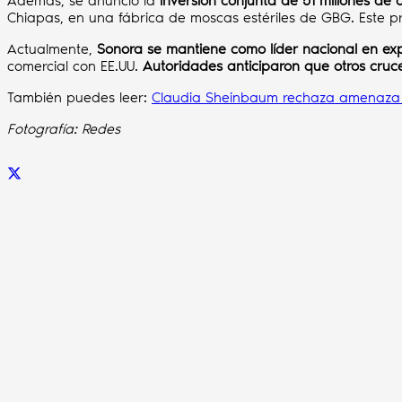
Además, se anunció la
inversión conjunta de 51 millones de 
Chiapas, en una fábrica de moscas estériles de GBG. Este 
Actualmente,
Sonora se mantiene como líder nacional en e
comercial con EE.UU.
Autoridades anticiparon que otros cruc
También puedes leer:
Claudia Sheinbaum rechaza amenaza ar
Fotografía: Redes