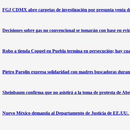
FGJ CDMX abre carpetas de investigación por presunta venta 
Decisiones sobre gas no convencional se tomarán con base en evi
Robo a tienda Coppel en Puebla termina en persecución; hay cua
Pietro Parolin expresa solidaridad con madres buscadoras duran
Sheinbaum confirma que no asistirá a la toma de protesta de Abe
Nuevo México demanda al Departamento de Justicia de EE.UU. pa