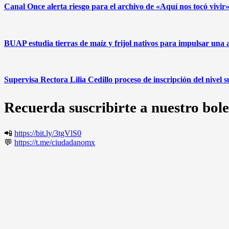
Canal Once alerta riesgo para el archivo de «Aquí nos tocó vivi
BUAP estudia tierras de maíz y frijol nativos para impulsar una 
Supervisa Rectora Lilia Cedillo proceso de inscripción del nivel 
Recuerda suscribirte a nuestro bole
📲
https://bit.ly/3tgVlS0
💬
https://t.me/ciudadanomx