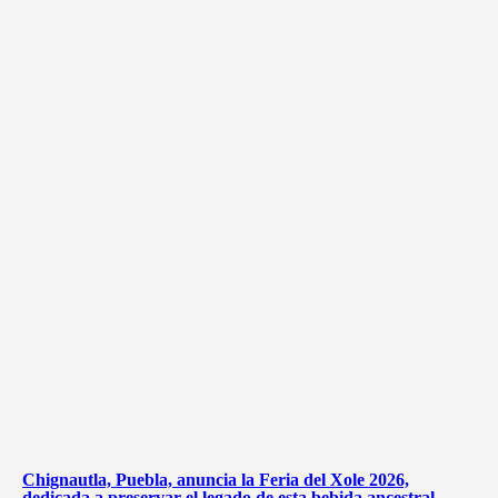
Chignautla, Puebla, anuncia la Feria del Xole 2026,
dedicada a preservar el legado de esta bebida ancestral