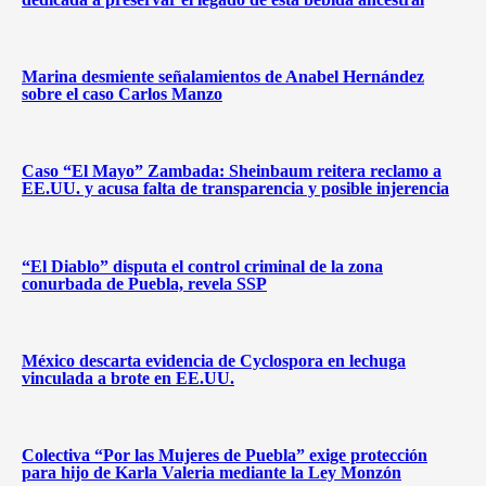
Marina desmiente señalamientos de Anabel Hernández
sobre el caso Carlos Manzo
Caso “El Mayo” Zambada: Sheinbaum reitera reclamo a
EE.UU. y acusa falta de transparencia y posible injerencia
“El Diablo” disputa el control criminal de la zona
conurbada de Puebla, revela SSP
México descarta evidencia de Cyclospora en lechuga
vinculada a brote en EE.UU.
Colectiva “Por las Mujeres de Puebla” exige protección
para hijo de Karla Valeria mediante la Ley Monzón