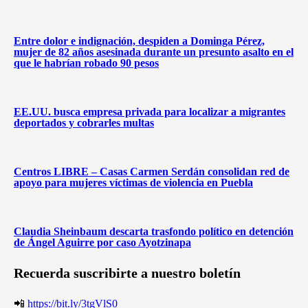
Entre dolor e indignación, despiden a Dominga Pérez,
mujer de 82 años asesinada durante un presunto asalto en el
que le habrían robado 90 pesos
EE.UU. busca empresa privada para localizar a migrantes
deportados y cobrarles multas
Centros LIBRE – Casas Carmen Serdán consolidan red de
apoyo para mujeres víctimas de violencia en Puebla
Claudia Sheinbaum descarta trasfondo político en detención
de Ángel Aguirre por caso Ayotzinapa
Recuerda suscribirte a nuestro boletín
📲
https://bit.ly/3tgVlS0