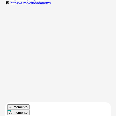
💬
https://t.me/ciudadanomx
Al momento
+
Al momento