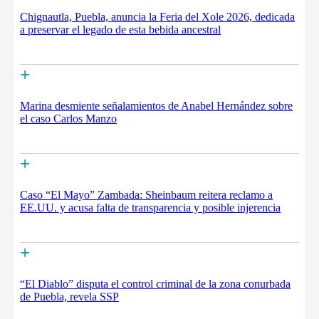
Chignautla, Puebla, anuncia la Feria del Xole 2026, dedicada
a preservar el legado de esta bebida ancestral
+
Marina desmiente señalamientos de Anabel Hernández sobre
el caso Carlos Manzo
+
Caso “El Mayo” Zambada: Sheinbaum reitera reclamo a
EE.UU. y acusa falta de transparencia y posible injerencia
+
“El Diablo” disputa el control criminal de la zona conurbada
de Puebla, revela SSP