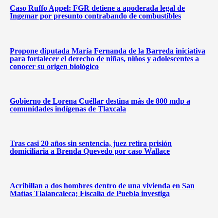
Caso Ruffo Appel: FGR detiene a apoderada legal de
Ingemar por presunto contrabando de combustibles
Propone diputada María Fernanda de la Barreda iniciativa
para fortalecer el derecho de niñas, niños y adolescentes a
conocer su origen biológico
Gobierno de Lorena Cuéllar destina más de 800 mdp a
comunidades indígenas de Tlaxcala
Tras casi 20 años sin sentencia, juez retira prisión
domiciliaria a Brenda Quevedo por caso Wallace
Acribillan a dos hombres dentro de una vivienda en San
Matías Tlalancaleca; Fiscalía de Puebla investiga