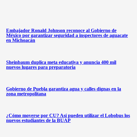
Embajador Ronald Johnson reconoce al Gobierno de
México por garantizar seguridad a inspectores de aguacate
en Michoacán
Sheinbaum duplica meta educativa y anuncia 400 mil
nuevos lugares para preparatoria
Gobierno de Puebla garantiza agua y calles dignas en la
zona metropolitana
¿Cómo moverse por CU? Así pueden utilizar el Lobobus los
nuevos estudiantes de la BUAP