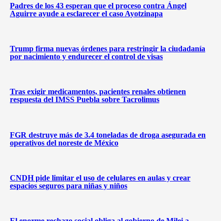
Padres de los 43 esperan que el proceso contra Ángel
Aguirre ayude a esclarecer el caso Ayotzinapa
Trump firma nuevas órdenes para restringir la ciudadanía
por nacimiento y endurecer el control de visas
Tras exigir medicamentos, pacientes renales obtienen
respuesta del IMSS Puebla sobre Tacrolimus
FGR destruye más de 3.4 toneladas de droga asegurada en
operativos del noreste de México
CNDH pide limitar el uso de celulares en aulas y crear
espacios seguros para niñas y niños
El enorme rechazo social obliga al gobierno de Milei a