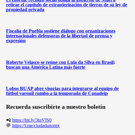
retirar el capítulo de extranjerización de tierras de su ley de
propiedad privada
Fiscalía de Puebla sostiene diálogo con organizaciones
internacionales defensoras de la libertad de prensa y
expresión
Roberto Velasco se reúne con Lula da Silva en Brasil;
buscan una América Latina más fuerte
Lobos BUAP abre visorias para integrarse al equipo de
fútbol varonil rumbo a la temporada de Conadeip
Recuerda suscribirte a nuestro boletín
📲
https://bit.ly/3tgVlS0
💬
https://t.me/ciudadanomx