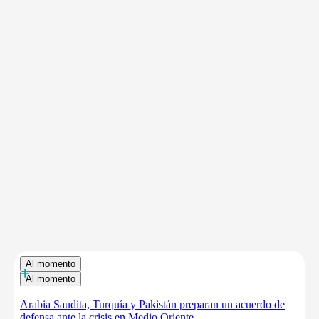
Al momento
+
Al momento
Arabia Saudita, Turquía y Pakistán preparan un acuerdo de
defensa ante la crisis en Medio Oriente