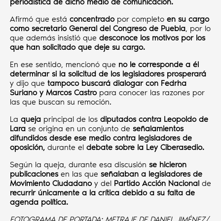
periodística de dicho medio de comunicación.
Afirmó que está
concentrado
por completo
en su cargo
como secretario General del Congreso de Puebla
, por lo
que además insistió que
desconoce los motivos por los
que han solicitado que deje su cargo.
En ese sentido, mencionó que
no le corresponde a él
determinar si la solicitud de los legisladores prosperará
y dijo que
tampoco buscará dialogar con Fedrha
Suriano y Marcos Castro
para conocer las razones por
las que buscan su remoción.
La
queja
principal de los
diputados
contra Leopoldo de
Lara
se origina en un conjunto de
señalamientos
difundidos desde ese medio contra legisladores de
oposición,
durante el
debate sobre la Ley Ciberasedio.
Según la queja, durante esa discusión
se hicieron
publicaciones
en las que
señalaban a legisladores de
Movimiento Ciudadano
y del
Partido Acción Nacional
de
recurrir únicamente a la crítica debido a su falta de
agenda política.
FOTOGRAMA DE PORTADA: METRAJE DE DANIEL JIMÉNEZ/