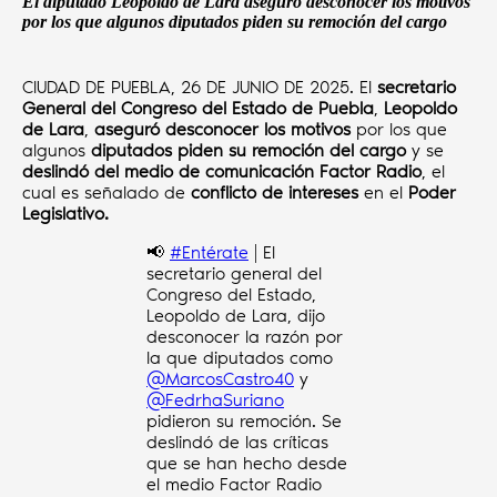
El diputado Leopoldo de Lara aseguró desconocer los motivos
por los que algunos diputados piden su remoción del cargo
CIUDAD DE PUEBLA, 26 DE JUNIO DE 2025. El
secretario
General del Congreso del Estado de Puebla
,
Leopoldo
de Lara
,
aseguró desconocer los motivos
por los que
algunos
diputados piden su remoción del cargo
y se
deslindó del medio de comunicación Factor Radio
, el
cual es señalado de
conflicto de intereses
en el
Poder
Legislativo.
📢
#Entérate
| El
secretario general del
Congreso del Estado,
Leopoldo de Lara, dijo
desconocer la razón por
la que diputados como
@MarcosCastro40
y
@FedrhaSuriano
pidieron su remoción. Se
deslindó de las críticas
que se han hecho desde
el medio Factor Radio