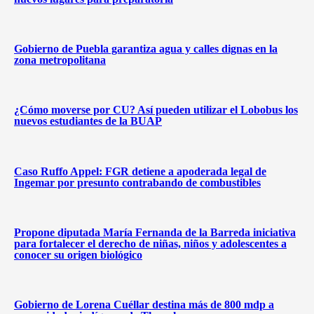
Gobierno de Puebla garantiza agua y calles dignas en la
zona metropolitana
¿Cómo moverse por CU? Así pueden utilizar el Lobobus los
nuevos estudiantes de la BUAP
Caso Ruffo Appel: FGR detiene a apoderada legal de
Ingemar por presunto contrabando de combustibles
Propone diputada María Fernanda de la Barreda iniciativa
para fortalecer el derecho de niñas, niños y adolescentes a
conocer su origen biológico
Gobierno de Lorena Cuéllar destina más de 800 mdp a