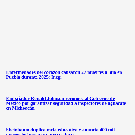
Enfermedades del corazón causaron 27 muertes al día en
Puebla durante 2025: Inegi
Embajador Ronald Johnson reconoce al Gobierno de
México por garantizar seguridad a inspectores de aguacate
en Michoacán
Sheinbaum duplica meta educativa y anuncia 400 mil
nuevos lugares para preparatoria