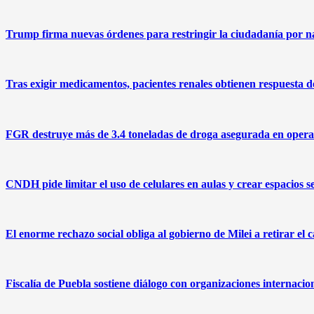
Trump firma nuevas órdenes para restringir la ciudadanía por na
Tras exigir medicamentos, pacientes renales obtienen respuesta
FGR destruye más de 3.4 toneladas de droga asegurada en operat
CNDH pide limitar el uso de celulares en aulas y crear espacios s
El enorme rechazo social obliga al gobierno de Milei a retirar el 
Fiscalía de Puebla sostiene diálogo con organizaciones internacio