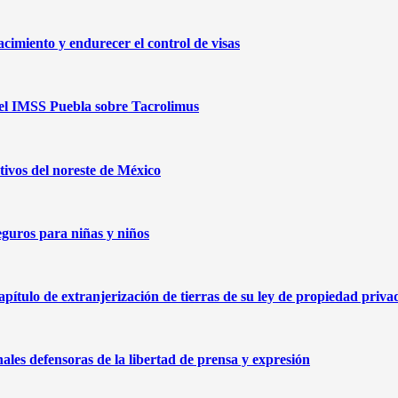
cimiento y endurecer el control de visas
 del IMSS Puebla sobre Tacrolimus
ivos del noreste de México
eguros para niñas y niños
capítulo de extranjerización de tierras de su ley de propiedad priva
nales defensoras de la libertad de prensa y expresión