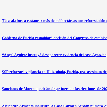
Tlaxcala busca restaurar más de mil hectáreas con reforestación 
Gobierno de Puebla respaldará decisión del Congreso de estable
“Ángel Aguirre instruyó desaparecer evidencia del caso Ayotzin
SSP reforzará vigilancia en Huixcolotla, Puebla, tras asesinato 
Sanciones de Morena podrían dejar fuera de las elecciones de 20
Alejandro Armenta inaugura la Casa Carmen Serdán número 25 e