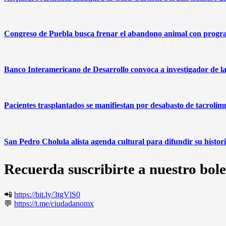
Congreso de Puebla busca frenar el abandono animal con progr
Banco Interamericano de Desarrollo convoca a investigador de l
Pacientes trasplantados se manifiestan por desabasto de tacrolim
San Pedro Cholula alista agenda cultural para difundir su histor
Recuerda suscribirte a nuestro bole
📲
https://bit.ly/3tgVlS0
💬
https://t.me/ciudadanomx