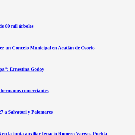
de 80 mil árboles
cer un Concejo Municipal en Acatlán de Osorio
apa”: Ernestina Godoy
de hermanos comerciantes
27 a Salvatori y Palomares
n la junta auxiliar Ignacio Romero Vargas, Puebla