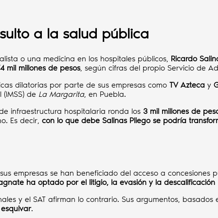
sulto a la salud pública
lista o una medicina en los hospitales públicos,
Ricardo Salin
4 mil millones de pesos
, según cifras del propio Servicio de Ad
cticas dilatorias por parte de sus empresas como
TV Azteca
y
G
l (IMSS) de
La Margarita
, en Puebla.
de infraestructura hospitalaria ronda los
3 mil millones de pe
no. Es decir,
con lo que debe Salinas Pliego se podría transfor
sus empresas se han beneficiado del acceso a concesiones púb
agnate ha optado por el litigio, la evasión y la descalificación
nales y el SAT afirman lo contrario. Sus argumentos, basados 
 esquivar
.