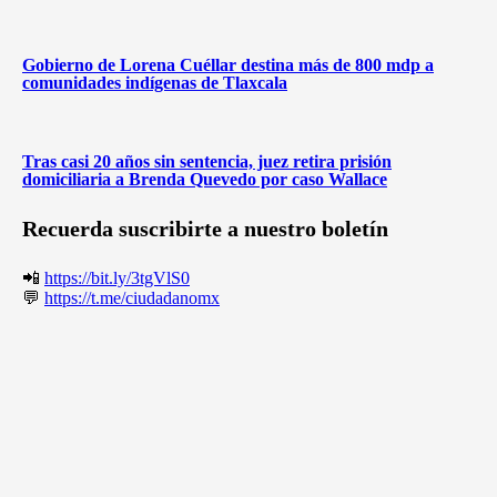
Gobierno de Lorena Cuéllar destina más de 800 mdp a
comunidades indígenas de Tlaxcala
Tras casi 20 años sin sentencia, juez retira prisión
domiciliaria a Brenda Quevedo por caso Wallace
Recuerda suscribirte a nuestro boletín
📲
https://bit.ly/3tgVlS0
💬
https://t.me/ciudadanomx