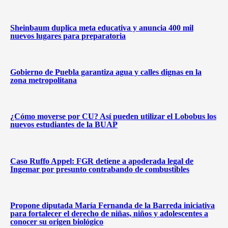
Sheinbaum duplica meta educativa y anuncia 400 mil
nuevos lugares para preparatoria
Gobierno de Puebla garantiza agua y calles dignas en la
zona metropolitana
¿Cómo moverse por CU? Así pueden utilizar el Lobobus los
nuevos estudiantes de la BUAP
Caso Ruffo Appel: FGR detiene a apoderada legal de
Ingemar por presunto contrabando de combustibles
Propone diputada María Fernanda de la Barreda iniciativa
para fortalecer el derecho de niñas, niños y adolescentes a
conocer su origen biológico