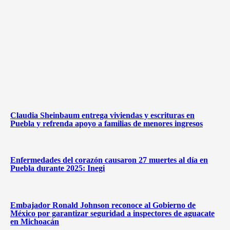
Claudia Sheinbaum entrega viviendas y escrituras en
Puebla y refrenda apoyo a familias de menores ingresos
Enfermedades del corazón causaron 27 muertes al día en
Puebla durante 2025: Inegi
Embajador Ronald Johnson reconoce al Gobierno de
México por garantizar seguridad a inspectores de aguacate
en Michoacán