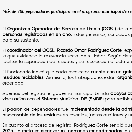
Más de 700 pepenadores participan en el programa municipal de re
El
Organismo Operador del Servicio de Limpia (OOSL)
de la 
personas registradas en un año
. Estas personas, conocida
para su sustento.
El
coordinador del OOSL, Ricardo Omar Rodríguez Corte
, ex
lo que evidencia la relevancia social de su labor. Según detal
facilitar la separación de residuos y su recolección directa e
El funcionario indicó que cada recolector
cuenta con un gafet
residuos reciclables
. Asimismo, los trabajadores están
organi
ordenada.
Además del registro, el gobierno municipal brinda
apoyos ad
vinculación con el Sistema Municipal DIF (SMDIF)
para recibir 
El padrón de pepenadores fue
implementado desde la admini
responsable de los residuos
en colonias, juntas auxiliares y 
En cuanto al proceso de registro, Rodríguez Corte señaló que 
2025
. La
meta es alcanzar mil personas empadronadas
, au