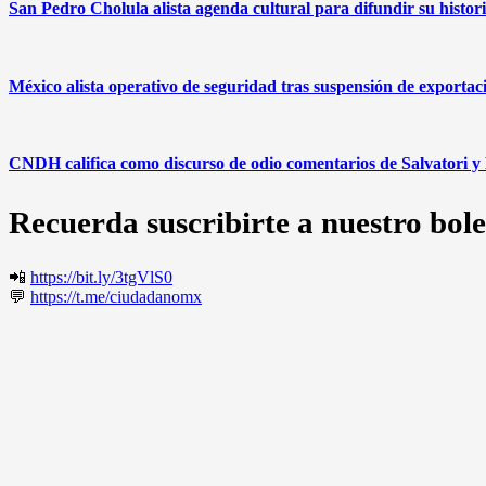
San Pedro Cholula alista agenda cultural para difundir su histor
México alista operativo de seguridad tras suspensión de exporta
CNDH califica como discurso de odio comentarios de Salvatori y
Recuerda suscribirte a nuestro bole
📲
https://bit.ly/3tgVlS0
💬
https://t.me/ciudadanomx