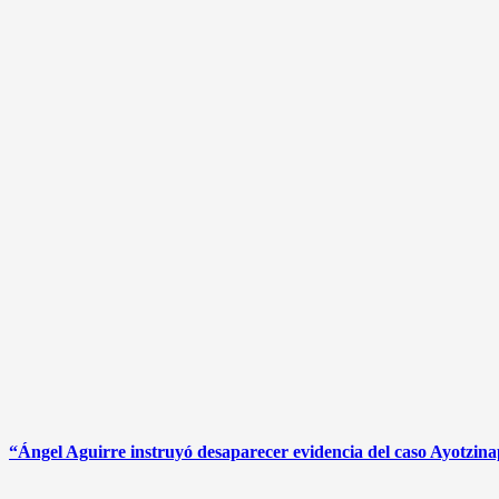
“Ángel Aguirre instruyó desaparecer evidencia del caso Ayotzin