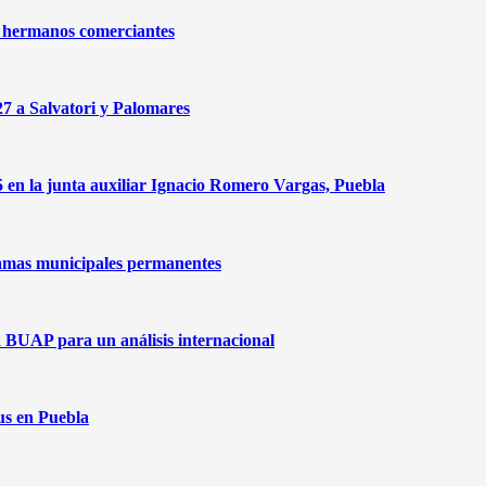
de hermanos comerciantes
27 a Salvatori y Palomares
n la junta auxiliar Ignacio Romero Vargas, Puebla
amas municipales permanentes
a BUAP para un análisis internacional
us en Puebla