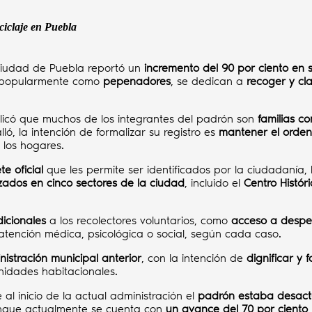
ciclaje en Puebla
ciudad de Puebla reportó un
incremento del 90 por ciento en 
s popularmente como
pepenadores
, se dedican a
recoger y cla
plicó que muchos de los integrantes del padrón son
familias 
ló, la intención de formalizar su registro es
mantener el orden 
n los hogares.
e oficial
que les permite ser identificados por la ciudadanía,
zados en cinco sectores de la ciudad
, incluido el
Centro Históri
icionales
a los recolectores voluntarios, como
acceso a despe
atención médica, psicológica o social, según cada caso.
stración municipal anterior
, con la intención de
dignificar y
unidades habitacionales.
al inicio de la actual administración el
padrón estaba desact
nque actualmente se cuenta con
un avance del 70 por ciento