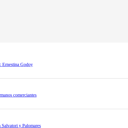
”: Ernestina Godoy
hermanos comerciantes
a Salvatori y Palomares