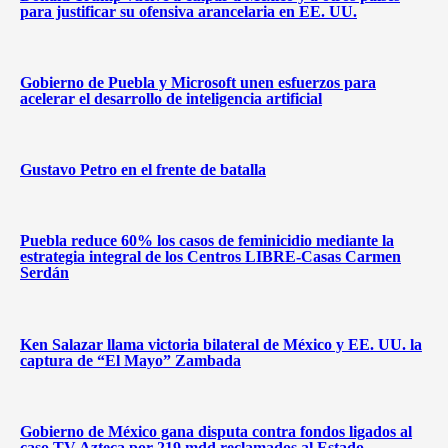
para justificar su ofensiva arancelaria en EE. UU.
Gobierno de Puebla y Microsoft unen esfuerzos para
acelerar el desarrollo de inteligencia artificial
Gustavo Petro en el frente de batalla
Puebla reduce 60% los casos de feminicidio mediante la
estrategia integral de los Centros LIBRE-Casas Carmen
Serdán
Ken Salazar llama victoria bilateral de México y EE. UU. la
captura de “El Mayo” Zambada
Gobierno de México gana disputa contra fondos ligados al
caso TV Azteca por 219 mdd reclamados al Estado