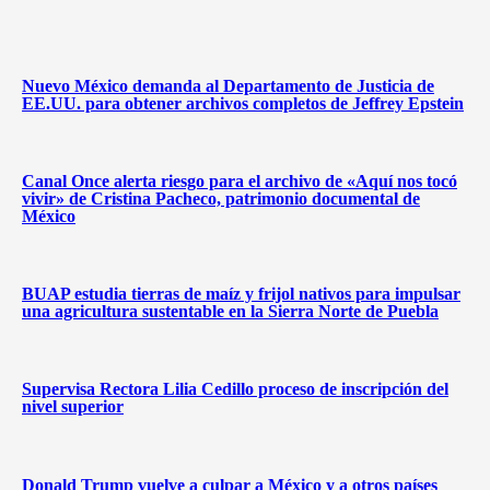
Nuevo México demanda al Departamento de Justicia de
EE.UU. para obtener archivos completos de Jeffrey Epstein
Canal Once alerta riesgo para el archivo de «Aquí nos tocó
vivir» de Cristina Pacheco, patrimonio documental de
México
BUAP estudia tierras de maíz y frijol nativos para impulsar
una agricultura sustentable en la Sierra Norte de Puebla
Supervisa Rectora Lilia Cedillo proceso de inscripción del
nivel superior
Donald Trump vuelve a culpar a México y a otros países