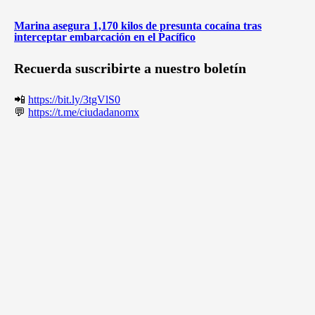
Marina asegura 1,170 kilos de presunta cocaína tras
interceptar embarcación en el Pacífico
Recuerda suscribirte a nuestro boletín
📲
https://bit.ly/3tgVlS0
💬
https://t.me/ciudadanomx