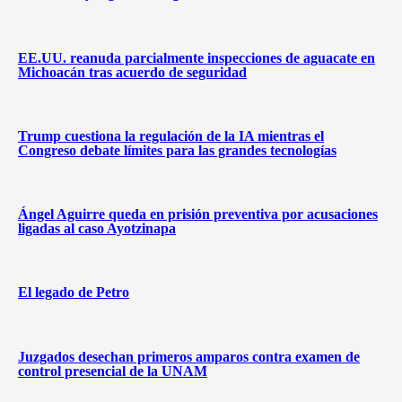
EE.UU. reanuda parcialmente inspecciones de aguacate en
Michoacán tras acuerdo de seguridad
Trump cuestiona la regulación de la IA mientras el
Congreso debate límites para las grandes tecnologías
Ángel Aguirre queda en prisión preventiva por acusaciones
ligadas al caso Ayotzinapa
El legado de Petro
Juzgados desechan primeros amparos contra examen de
control presencial de la UNAM