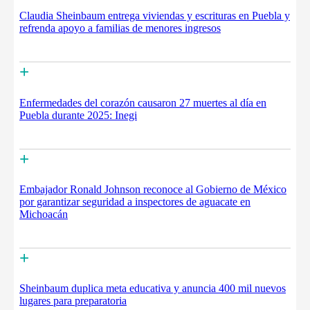
Claudia Sheinbaum entrega viviendas y escrituras en Puebla y
refrenda apoyo a familias de menores ingresos
+
Enfermedades del corazón causaron 27 muertes al día en
Puebla durante 2025: Inegi
+
Embajador Ronald Johnson reconoce al Gobierno de México
por garantizar seguridad a inspectores de aguacate en
Michoacán
+
Sheinbaum duplica meta educativa y anuncia 400 mil nuevos
lugares para preparatoria