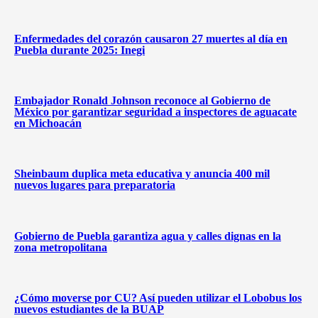
Enfermedades del corazón causaron 27 muertes al día en
Puebla durante 2025: Inegi
Embajador Ronald Johnson reconoce al Gobierno de
México por garantizar seguridad a inspectores de aguacate
en Michoacán
Sheinbaum duplica meta educativa y anuncia 400 mil
nuevos lugares para preparatoria
Gobierno de Puebla garantiza agua y calles dignas en la
zona metropolitana
¿Cómo moverse por CU? Así pueden utilizar el Lobobus los
nuevos estudiantes de la BUAP