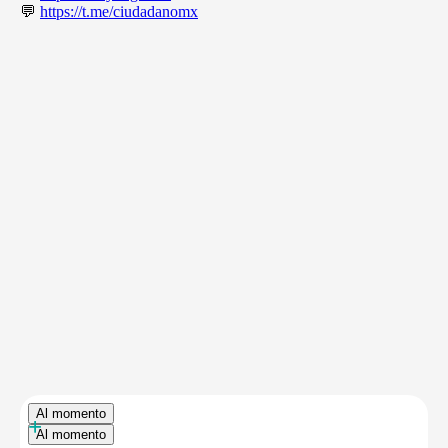
💬
https://t.me/ciudadanomx
Al momento
+
Al momento