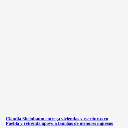
Claudia Sheinbaum entrega viviendas y escrituras en
Puebla y refrenda apoyo a familias de menores ingresos