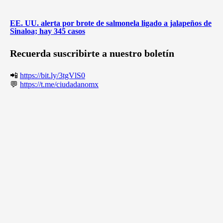
EE. UU. alerta por brote de salmonela ligado a jalapeños de
Sinaloa; hay 345 casos
Recuerda suscribirte a nuestro boletín
📲
https://bit.ly/3tgVlS0
💬
https://t.me/ciudadanomx