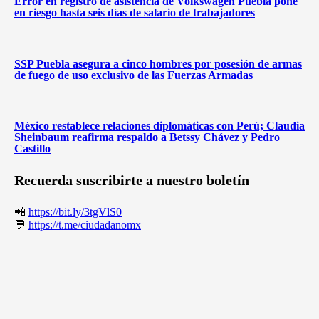
Error en registro de asistencia de Volkswagen Puebla pone
en riesgo hasta seis días de salario de trabajadores
SSP Puebla asegura a cinco hombres por posesión de armas
de fuego de uso exclusivo de las Fuerzas Armadas
México restablece relaciones diplomáticas con Perú; Claudia
Sheinbaum reafirma respaldo a Betssy Chávez y Pedro
Castillo
Recuerda suscribirte a nuestro boletín
📲
https://bit.ly/3tgVlS0
💬
https://t.me/ciudadanomx