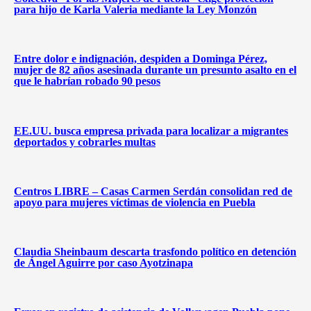
para hijo de Karla Valeria mediante la Ley Monzón
Entre dolor e indignación, despiden a Dominga Pérez,
mujer de 82 años asesinada durante un presunto asalto en el
que le habrían robado 90 pesos
EE.UU. busca empresa privada para localizar a migrantes
deportados y cobrarles multas
Centros LIBRE – Casas Carmen Serdán consolidan red de
apoyo para mujeres víctimas de violencia en Puebla
Claudia Sheinbaum descarta trasfondo político en detención
de Ángel Aguirre por caso Ayotzinapa