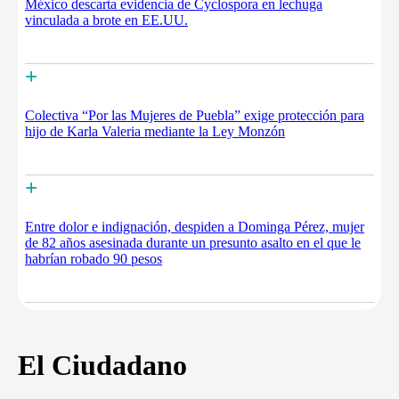
México descarta evidencia de Cyclospora en lechuga
vinculada a brote en EE.UU.
+
Colectiva “Por las Mujeres de Puebla” exige protección para
hijo de Karla Valeria mediante la Ley Monzón
+
Entre dolor e indignación, despiden a Dominga Pérez, mujer
de 82 años asesinada durante un presunto asalto en el que le
habrían robado 90 pesos
El Ciudadano