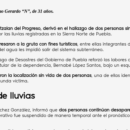
omo Gerardo “N”, de 31 años.
tzalan del Progreso, derivó en el hallazgo de dos personas si
r las lluvias registradas en la Sierra Norte de Puebla.
esaron a la gruta con fines turísticos
, entre ellas integrantes 
el agua les impidió salir del sistema subterráneo.
iesgo de Desastres del Gobierno de Puebla reforzó las labores
titular de la dependencia, Bernabé López Santos, bajo un esq
on la localización sin vida de dos personas
, una de ellas id
gunda víctima.
e lluvias
ánchez González, informó que
dos personas continúan desapare
rativo fue suspendido de manera temporal ante el pronóstico 