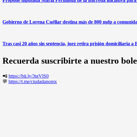
Propone diputada María Fernanda de la Barreda iniciativa para fo
Gobierno de Lorena Cuéllar destina más de 800 mdp a comunida
Tras casi 20 años sin sentencia, juez retira prisión domiciliaria
Recuerda suscribirte a nuestro bole
📲
https://bit.ly/3tgVlS0
💬
https://t.me/ciudadanomx