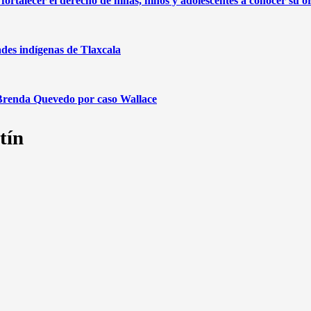
rtalecer el derecho de niñas, niños y adolescentes a conocer su or
des indígenas de Tlaxcala
 a Brenda Quevedo por caso Wallace
tín