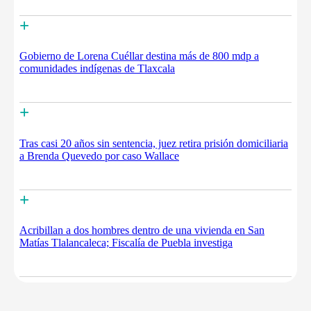
+
Gobierno de Lorena Cuéllar destina más de 800 mdp a
comunidades indígenas de Tlaxcala
+
Tras casi 20 años sin sentencia, juez retira prisión domiciliaria
a Brenda Quevedo por caso Wallace
+
Acribillan a dos hombres dentro de una vivienda en San
Matías Tlalancaleca; Fiscalía de Puebla investiga