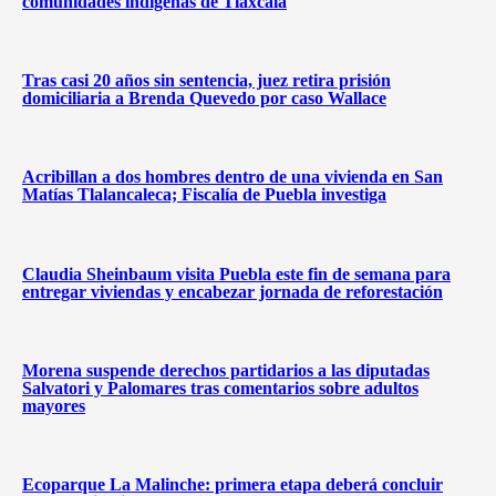
comunidades indígenas de Tlaxcala
Tras casi 20 años sin sentencia, juez retira prisión
domiciliaria a Brenda Quevedo por caso Wallace
Acribillan a dos hombres dentro de una vivienda en San
Matías Tlalancaleca; Fiscalía de Puebla investiga
Claudia Sheinbaum visita Puebla este fin de semana para
entregar viviendas y encabezar jornada de reforestación
Morena suspende derechos partidarios a las diputadas
Salvatori y Palomares tras comentarios sobre adultos
mayores
Ecoparque La Malinche: primera etapa deberá concluir