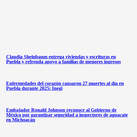
Claudia Sheinbaum entrega viviendas y escrituras en
Puebla y refrenda apoyo a familias de menores ingresos
Enfermedades del corazón causaron 27 muertes al día en
Puebla durante 2025: Inegi
Embajador Ronald Johnson reconoce al Gobierno de
México por garantizar seguridad a inspectores de aguacate
en Michoacán