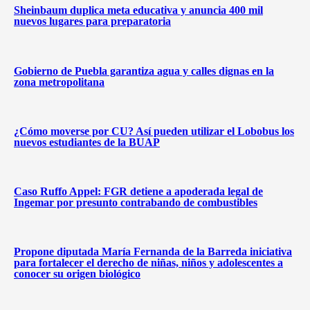
Sheinbaum duplica meta educativa y anuncia 400 mil
nuevos lugares para preparatoria
Gobierno de Puebla garantiza agua y calles dignas en la
zona metropolitana
¿Cómo moverse por CU? Así pueden utilizar el Lobobus los
nuevos estudiantes de la BUAP
Caso Ruffo Appel: FGR detiene a apoderada legal de
Ingemar por presunto contrabando de combustibles
Propone diputada María Fernanda de la Barreda iniciativa
para fortalecer el derecho de niñas, niños y adolescentes a
conocer su origen biológico