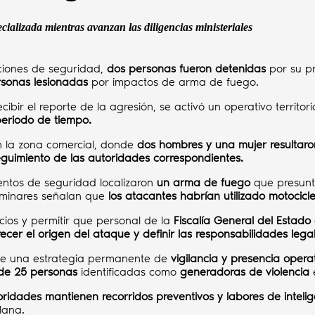
ializada mientras avanzan las diligencias ministeriales
ciones de seguridad,
dos personas fueron detenidas
por su pr
rsonas lesionadas
por impactos de arma de fuego.
recibir el reporte de la agresión, se activó un operativo territo
periodo de tiempo.
 la zona comercial, donde
dos hombres y una mujer resultaro
eguimiento de las autoridades correspondientes.
mentos de seguridad localizaron
un arma de fuego
que presunt
liminares señalan que
los atacantes habrían utilizado motocicl
icios y permitir que personal de la
Fiscalía General del Estado
recer el origen del ataque y definir las responsabilidades lega
 de una estrategia permanente de
vigilancia y presencia oper
 de 25 personas
identificadas como
generadoras de violencia
oridades mantienen recorridos preventivos y labores de inteli
lana.