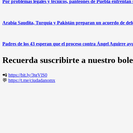
Por problemas legales y técnicos, panteones de Puebla enfrentan
Arabia Saudita, Turquía y Pakistán preparan un acuerdo de defen
Padres de los 43 esperan que el proceso contra Ángel Aguirre ayu
Recuerda suscribirte a nuestro bole
📲
https://bit.ly/3tgVlS0
💬
https://t.me/ciudadanomx