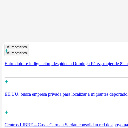
Al momento
+
Al momento
Entre dolor e indignación, despiden a Dominga Pérez, mujer de 82 añ
+
EE.UU. busca empresa privada para localizar a migrantes deportados
+
Centros LIBRE – Casas Carmen Serdán consolidan red de apoyo para