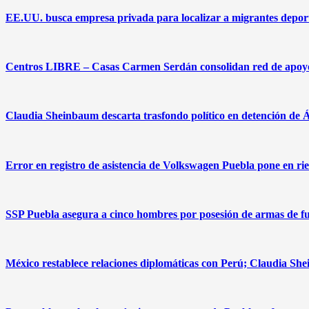
EE.UU. busca empresa privada para localizar a migrantes deport
Centros LIBRE – Casas Carmen Serdán consolidan red de apoyo 
Claudia Sheinbaum descarta trasfondo político en detención de 
Error en registro de asistencia de Volkswagen Puebla pone en ries
SSP Puebla asegura a cinco hombres por posesión de armas de fu
México restablece relaciones diplomáticas con Perú; Claudia Sh