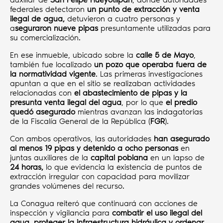
federales detectaron
un punto de extracción y venta
ilegal de agua,
detuvieron a cuatro personas y
a
seguraron nueve pipas
presuntamente utilizadas para
su comercialización.
En ese inmueble, ubicado sobre la
calle 5 de Mayo
,
también fue localizado
un pozo que operaba fuera de
la normatividad vigente
. Las primeras investigaciones
apuntan a que en el sitio se realizaban actividades
relacionadas con
el abastecimiento de pipas y la
presunta venta ilegal del agua
, por lo que
el predio
quedó asegurado
mientras avanzan las indagatorias
de la Fiscalía General de la República (
FGR
).
Con ambos operativos, las autoridades
han asegurado
al menos 19 pipas y detenido a ocho personas
en
juntas auxiliares de la
capital poblana
en un lapso de
24 horas,
lo que evidencia la existencia de puntos de
extracción irregular con capacidad para movilizar
grandes volúmenes del recurso.
La Conagua reiteró que continuará con acciones de
inspección y vigilancia para
combatir el uso ilegal del
agua, proteger la infraestructura hidráulica y ordenar