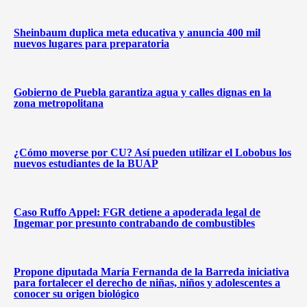
Sheinbaum duplica meta educativa y anuncia 400 mil
nuevos lugares para preparatoria
Gobierno de Puebla garantiza agua y calles dignas en la
zona metropolitana
¿Cómo moverse por CU? Así pueden utilizar el Lobobus los
nuevos estudiantes de la BUAP
Caso Ruffo Appel: FGR detiene a apoderada legal de
Ingemar por presunto contrabando de combustibles
Propone diputada María Fernanda de la Barreda iniciativa
para fortalecer el derecho de niñas, niños y adolescentes a
conocer su origen biológico