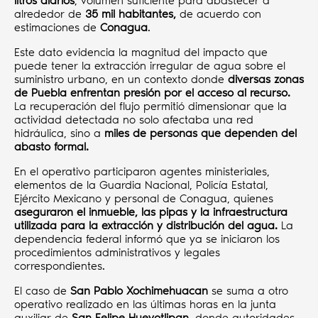
litros diarios
, volumen suficiente para abastecer a
alrededor de
35 mil habitantes,
de acuerdo con
estimaciones de
Conagua
.
Este dato evidencia la magnitud del impacto que
puede tener la extracción irregular de agua sobre el
suministro urbano, en un contexto donde
diversas zonas
de Puebla enfrentan presión por el acceso al recurso.
La recuperación del flujo permitió dimensionar que la
actividad detectada no solo afectaba una red
hidráulica, sino a
miles de personas que dependen del
abasto formal.
En el operativo participaron agentes ministeriales,
elementos de la Guardia Nacional, Policía Estatal,
Ejército Mexicano y personal de Conagua, quienes
aseguraron el inmueble, las pipas y la infraestructura
utilizada para la extracción y distribución del agua.
La
dependencia federal informó que ya se iniciaron los
procedimientos administrativos y legales
correspondientes.
El caso de
San Pablo Xochimehuacan
se suma a otro
operativo realizado en las últimas horas en la junta
auxiliar de
San Felipe Hueyotlipan
, donde autoridades