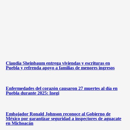
Claudia Sheinbaum entrega viviendas y escrituras en
Puebla y refrenda apoyo a familias de menores ingresos
Enfermedades del corazón causaron 27 muertes al día en
Puebla durante 2025: Inegi
Embajador Ronald Johnson reconoce al Gobierno de
México por garantizar seguridad a inspectores de aguacate
en Michoacán