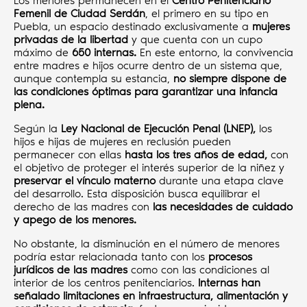
Los menores permanecen en el
Centro Penitenciario
Femenil de Ciudad Serdán
, el primero en su tipo en
Puebla, un espacio destinado exclusivamente a
mujeres
privadas de la libertad
y que cuenta con un cupo
máximo de
650 internas.
En este entorno, la convivencia
entre madres e hijos ocurre dentro de un sistema que,
aunque contempla su estancia,
no siempre dispone de
las condiciones óptimas para garantizar una infancia
plena.
Según la
Ley Nacional de Ejecución Penal (LNEP),
los
hijos e hijas de mujeres en reclusión pueden
permanecer con ellas
hasta los tres años de edad,
con
el objetivo de proteger el interés superior de la niñez y
preservar el vínculo materno
durante una etapa clave
del desarrollo. Esta disposición busca equilibrar el
derecho de las madres con
las necesidades de cuidado
y apego de los menores.
No obstante, la disminución en el número de menores
podría estar relacionada tanto con los
procesos
jurídicos de las madres
como con las condiciones al
interior de los centros penitenciarios.
Internas han
señalado limitaciones en infraestructura, alimentación y