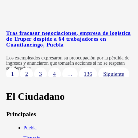
Tras fracasar negociaciones, empresa de logística
de Truper despide a 64 trabajadores en
Cuautlancingo, Puebla
Los exempleados expresaron su preocupación por la pérdida de
ingresos y anunciaron que tomarán acciones si no se respetan
sus derechos
1
2
3
4
…
136
Siguiente
El Ciudadano
Principales
Puebla