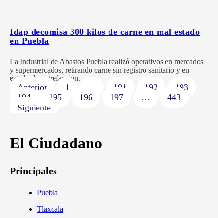
Idap decomisa 300 kilos de carne en mal estado
en Puebla
La Industrial de Abastos Puebla realizó operativos en mercados
y supermercados, retirando carne sin registro sanitario y en
estado de putrefacción.
Anterior
1
…
191
192
193
194
195
196
197
…
443
Siguiente
El Ciudadano
Principales
Puebla
Tlaxcala