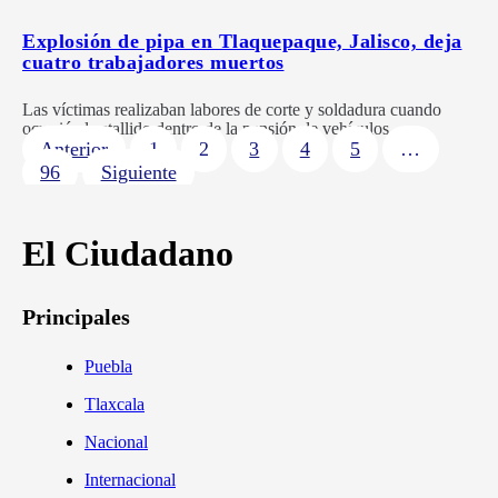
Explosión de pipa en Tlaquepaque, Jalisco, deja
cuatro trabajadores muertos
Las víctimas realizaban labores de corte y soldadura cuando
ocurrió el estallido dentro de la pensión de vehículos.
Anterior
1
2
3
4
5
…
96
Siguiente
El Ciudadano
Principales
Puebla
Tlaxcala
Nacional
Internacional