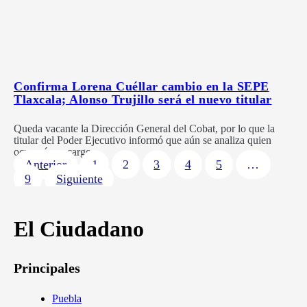
Confirma Lorena Cuéllar cambio en la SEPE
Tlaxcala; Alonso Trujillo será el nuevo titular
Queda vacante la Dirección General del Cobat, por lo que la
titular del Poder Ejecutivo informó que aún se analiza quien
ocupará ese cargo.
Anterior
1
2
3
4
5
…
9
Siguiente
El Ciudadano
Principales
Puebla