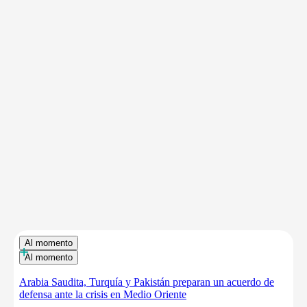
Al momento
+
Al momento
Arabia Saudita, Turquía y Pakistán preparan un acuerdo de
defensa ante la crisis en Medio Oriente