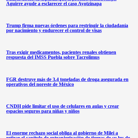
Aguirre ayude a esclarecer el caso Ayotzinapa
Trump firma nuevas órdenes para restringir la ciudadanía
por nacimiento y endurecer el control de visas
Tras exigir medicamentos, pacientes renales obtienen
respuesta del IMSS Puebla sobre Tacrolimus
FGR destruye más de 3.4 toneladas de droga asegurada en
operativos del noreste de México
CNDH pide limitar el uso de celulares en aulas y crear
espacios seguros para niñas y niños
El enorme rechazo social obliga al gobierno de Milei a
retirar el capítulo de extranjerización de tierras de su ley de