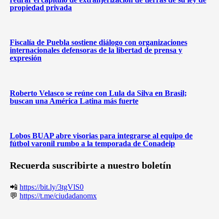
propiedad privada
Fiscalía de Puebla sostiene diálogo con organizaciones
internacionales defensoras de la libertad de prensa y
expresión
Roberto Velasco se reúne con Lula da Silva en Brasil;
buscan una América Latina más fuerte
Lobos BUAP abre visorias para integrarse al equipo de
fútbol varonil rumbo a la temporada de Conadeip
Recuerda suscribirte a nuestro boletín
📲
https://bit.ly/3tgVlS0
💬
https://t.me/ciudadanomx