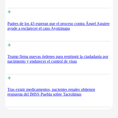
+
Padres de los 43 esperan que el proceso contra Ángel Aguirre
ayude a esclarecer el caso Ayotzinapa
+
Trump firma nuevas órdenes para restringir la ciudadanía por
nacimiento y endurecer el control de visas
+
Tras exigir medicamentos, pacientes renales obtienen
respuesta del IMSS Puebla sobre Tacrolimus