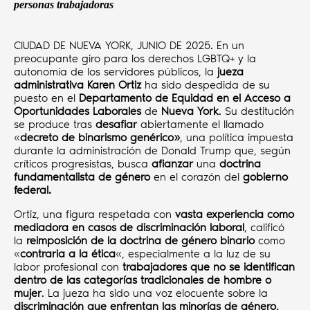
personas trabajadoras
CIUDAD DE NUEVA YORK, JUNIO DE 2025. En un
preocupante giro para los derechos LGBTQ+ y la
autonomía de los servidores públicos, la
jueza
administrativa Karen Ortiz
ha sido despedida de su
puesto en el
Departamento de Equidad en el Acceso a
Oportunidades Laborales
de
Nueva York
. Su destitución
se produce tras
desafiar
abiertamente el llamado
«
decreto de binarismo genérico»
, una política impuesta
durante la administración de Donald Trump que, según
críticos progresistas, busca
afianzar
una
doctrina
fundamentalista de género
en el corazón del
gobierno
federal.
Ortiz, una figura respetada con
vasta experiencia como
mediadora en casos de discriminación laboral
, calificó
la
reimposición de la doctrina de género binario
como
«
contraria a la ética
«, especialmente a la luz de su
labor profesional con
trabajadores que no se identifican
dentro de las categorías tradicionales de hombre o
mujer
. La jueza ha sido una voz elocuente sobre la
discriminación que enfrentan las minorías de género,