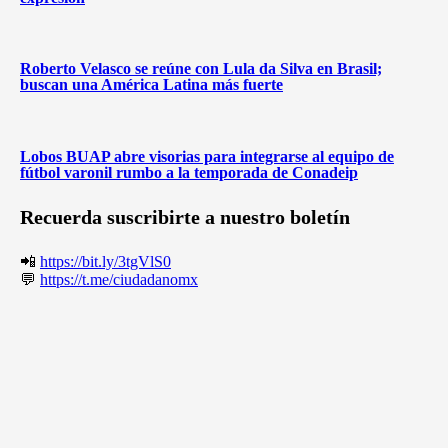
Roberto Velasco se reúne con Lula da Silva en Brasil;
buscan una América Latina más fuerte
Lobos BUAP abre visorias para integrarse al equipo de
fútbol varonil rumbo a la temporada de Conadeip
Recuerda suscribirte a nuestro boletín
📲
https://bit.ly/3tgVlS0
💬
https://t.me/ciudadanomx