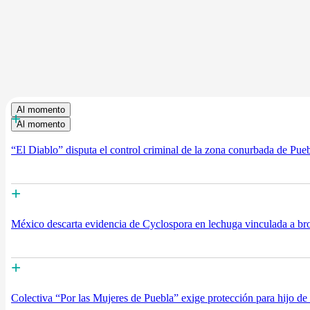
Al momento
+
Al momento
“El Diablo” disputa el control criminal de la zona conurbada de Pue
+
México descarta evidencia de Cyclospora en lechuga vinculada a b
+
Colectiva “Por las Mujeres de Puebla” exige protección para hijo d