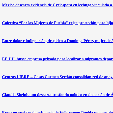
México descarta evidencia de Cyclospora en lechuga vinculada 
Colectiva “Por las Mujeres de Puebla” exige protección para hi
Entre dolor e indignación, despiden a Dominga Pérez, mujer de 8
EE.UU. busca empresa privada para localizar a migrantes deport
Centros LIBRE – Casas Carmen Serdán consolidan red de apoyo 
Claudia Sheinbaum descarta trasfondo político en detención de 
Error en registro de asistencia de Volkswagen Puebla pone en ries