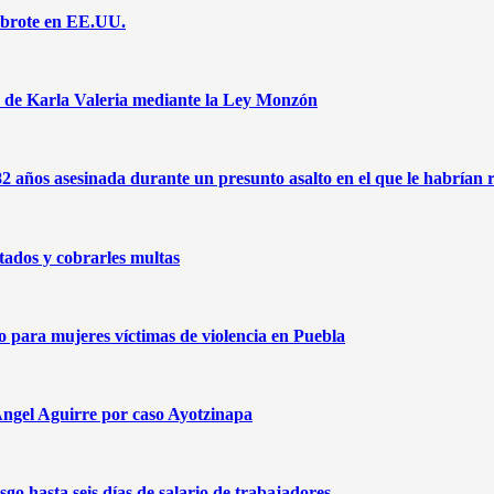
a brote en EE.UU.
jo de Karla Valeria mediante la Ley Monzón
2 años asesinada durante un presunto asalto en el que le habrían 
ados y cobrarles multas
para mujeres víctimas de violencia en Puebla
Ángel Aguirre por caso Ayotzinapa
go hasta seis días de salario de trabajadores