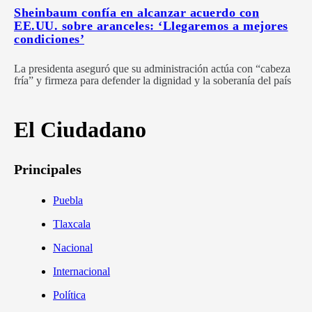
Sheinbaum confía en alcanzar acuerdo con
EE.UU. sobre aranceles: ‘Llegaremos a mejores
condiciones’
La presidenta aseguró que su administración actúa con “cabeza
fría” y firmeza para defender la dignidad y la soberanía del país
El Ciudadano
Principales
Puebla
Tlaxcala
Nacional
Internacional
Política