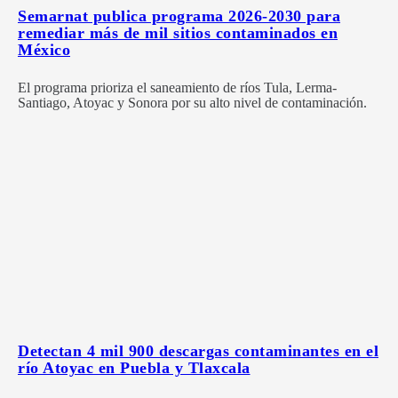
Semarnat publica programa 2026-2030 para
remediar más de mil sitios contaminados en
México
El programa prioriza el saneamiento de ríos Tula, Lerma-
Santiago, Atoyac y Sonora por su alto nivel de contaminación.
Detectan 4 mil 900 descargas contaminantes en el
río Atoyac en Puebla y Tlaxcala