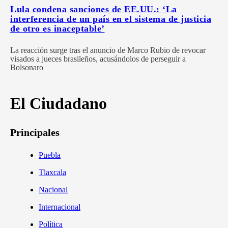
Lula condena sanciones de EE.UU.: ‘La
interferencia de un país en el sistema de justicia
de otro es inaceptable’
La reacción surge tras el anuncio de Marco Rubio de revocar
visados a jueces brasileños, acusándolos de perseguir a
Bolsonaro
El Ciudadano
Principales
Puebla
Tlaxcala
Nacional
Internacional
Política