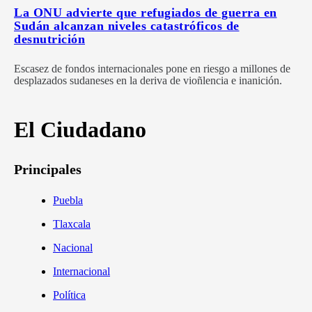
La ONU advierte que refugiados de guerra en
Sudán alcanzan niveles catastróficos de
desnutrición
Escasez de fondos internacionales pone en riesgo a millones de
desplazados sudaneses en la deriva de vioñlencia e inanición.
El Ciudadano
Principales
Puebla
Tlaxcala
Nacional
Internacional
Política