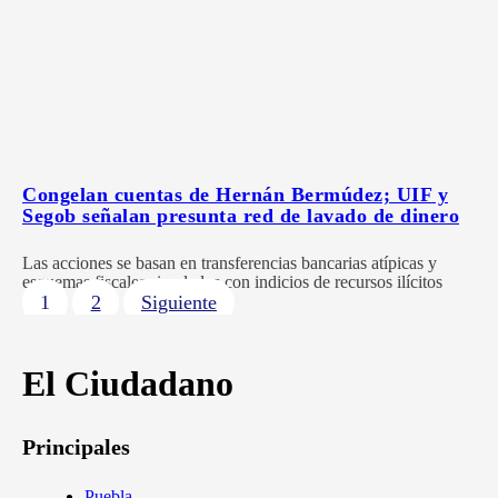
Congelan cuentas de Hernán Bermúdez; UIF y
Segob señalan presunta red de lavado de dinero
Las acciones se basan en transferencias bancarias atípicas y
esquemas fiscales simulados con indicios de recursos ilícitos
1
2
Siguiente
El Ciudadano
Principales
Puebla