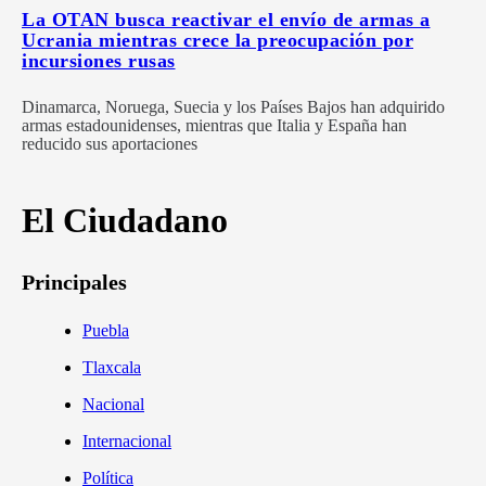
La OTAN busca reactivar el envío de armas a
Ucrania mientras crece la preocupación por
incursiones rusas
Dinamarca, Noruega, Suecia y los Países Bajos han adquirido
armas estadounidenses, mientras que Italia y España han
reducido sus aportaciones
El Ciudadano
Principales
Puebla
Tlaxcala
Nacional
Internacional
Política