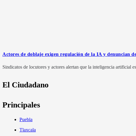
Actores de doblaje exigen regulación de la IA y denuncian de
Sindicatos de locutores y actores alertan que la inteligencia artificia
El Ciudadano
Principales
Puebla
Tlaxcala