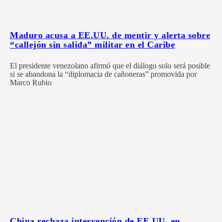
Maduro acusa a EE.UU. de mentir y alerta sobre
“callejón sin salida” militar en el Caribe
El presidente venezolano afirmó que el diálogo solo será posible
si se abandona la “diplomacia de cañoneras” promovida por
Marco Rubio
China rechaza intervención de EE.UU. en