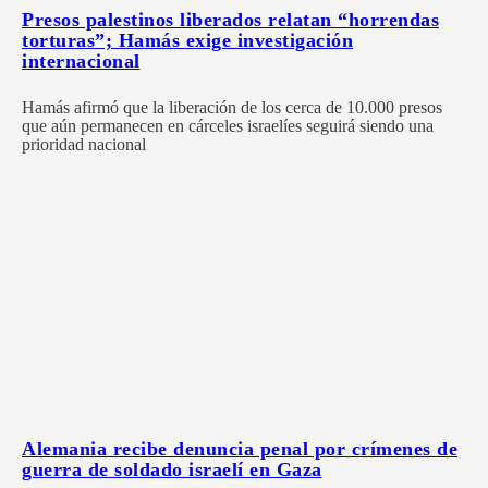
Presos palestinos liberados relatan “horrendas
torturas”; Hamás exige investigación
internacional
Hamás afirmó que la liberación de los cerca de 10.000 presos
que aún permanecen en cárceles israelíes seguirá siendo una
prioridad nacional
Alemania recibe denuncia penal por crímenes de
guerra de soldado israelí en Gaza