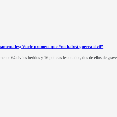
rnamentales; Vucic promete que “no habrá guerra civil”
menos 64 civiles heridos y 16 policías lesionados, dos de ellos de grav