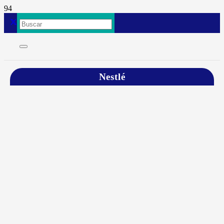
Nestlé