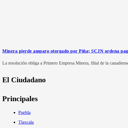
Minera pierde amparo otorgado por Piña; SCJN ordena pago
La resolución obliga a Primero Empresa Minera, filial de la canadiense
El Ciudadano
Principales
Puebla
Tlaxcala